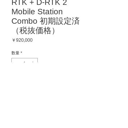
RTK + D-RTK 2
Mobile Station
Combo 初期設定済
（税抜価格）
価
￥920,000
格
数量
*
商品内容：機体・送信機・充電器・
プロペラ2枚×4組・バッテリー計3
本・キャリーケース・D-RTK2本
体・RTKポール・固定用三脚・初
期設定済